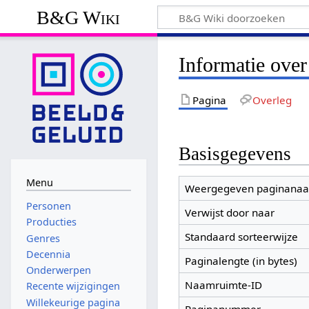
B&G Wiki
Informatie ove
Pagina
Overleg
Basisgegevens
Menu
Weergegeven paginana
Personen
Verwijst door naar
Producties
Standaard sorteerwijze
Genres
Decennia
Paginalengte (in bytes)
Onderwerpen
Naamruimte-ID
Recente wijzigingen
Willekeurige pagina