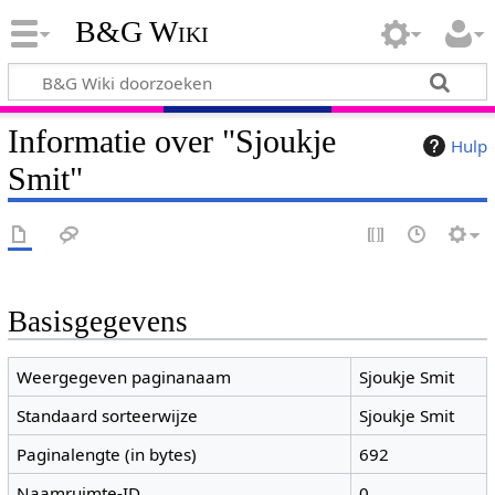
B&G Wiki
Informatie over "Sjoukje
Hulp
Smit"
Basisgegevens
Weergegeven paginanaam
Sjoukje Smit
Standaard sorteerwijze
Sjoukje Smit
Paginalengte (in bytes)
692
Naamruimte-ID
0