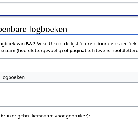
openbare logboeken
ogboek van B&G Wiki. U kunt de lijst filteren door een specifiek
rsnaam (hoofdlettergevoelig) of paginatitel (tevens hoofdletterg
e logboeken
bruiker:gebruikersnaam voor gebruiker):