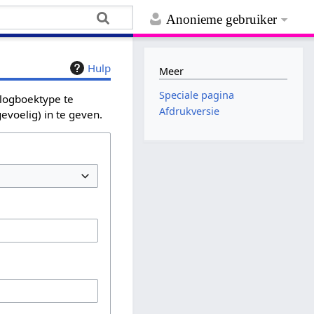
Anonieme gebruiker
Hulp
Meer
Speciale pagina
 logboektype te
Afdrukversie
evoelig) in te geven.