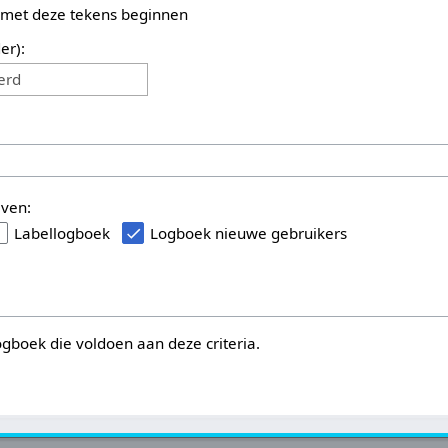
 met deze tekens beginnen
er):
erd
even:
Labellogboek
Logboek nieuwe gebruikers
logboek die voldoen aan deze criteria.