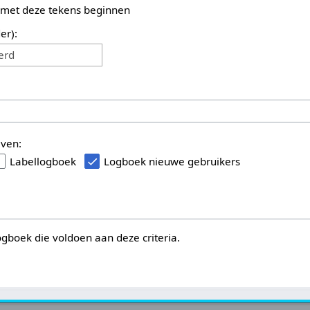
 met deze tekens beginnen
er):
erd
even:
Labellogboek
Logboek nieuwe gebruikers
logboek die voldoen aan deze criteria.