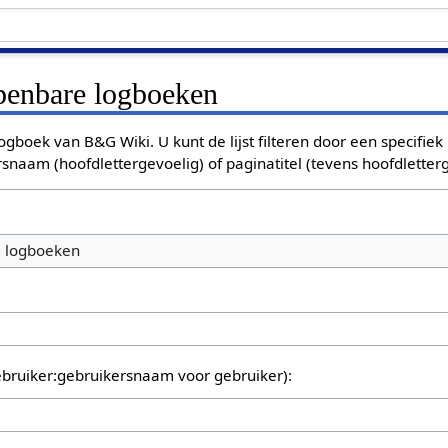
openbare logboeken
ogboek van B&G Wiki. U kunt de lijst filteren door een specifiek
rsnaam (hoofdlettergevoelig) of paginatitel (tevens hoofdletterg
e logboeken
bruiker:gebruikersnaam voor gebruiker):