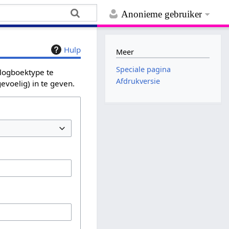
Anonieme gebruiker
Hulp
Meer
Speciale pagina
 logboektype te
Afdrukversie
evoelig) in te geven.