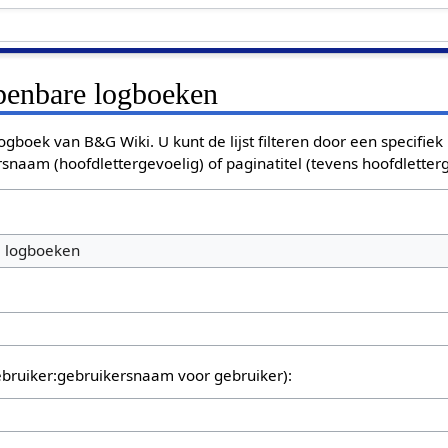
openbare logboeken
ogboek van B&G Wiki. U kunt de lijst filteren door een specifiek
rsnaam (hoofdlettergevoelig) of paginatitel (tevens hoofdletterg
e logboeken
bruiker:gebruikersnaam voor gebruiker):