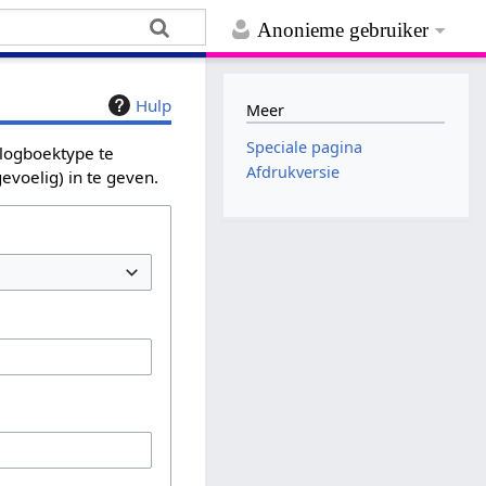
Anonieme gebruiker
Hulp
Meer
Speciale pagina
 logboektype te
Afdrukversie
evoelig) in te geven.