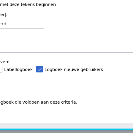
 met deze tekens beginnen
er):
erd
even:
Labellogboek
Logboek nieuwe gebruikers
logboek die voldoen aan deze criteria.