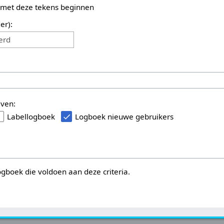
 met deze tekens beginnen
er):
erd
even:
Labellogboek
Logboek nieuwe gebruikers
logboek die voldoen aan deze criteria.