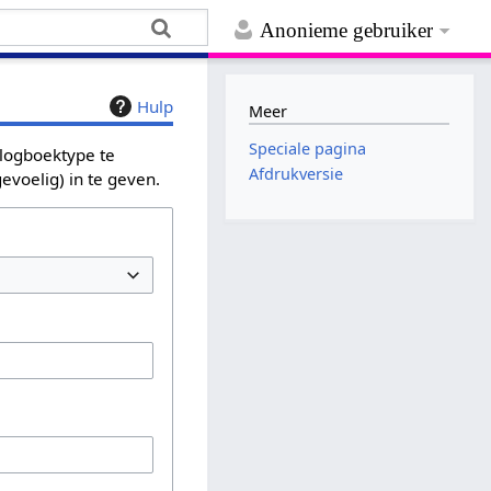
Anonieme gebruiker
Hulp
Meer
Speciale pagina
 logboektype te
Afdrukversie
evoelig) in te geven.