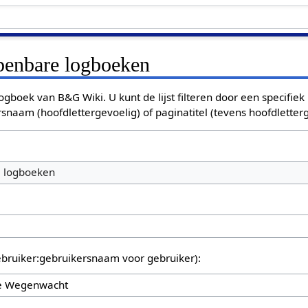
openbare logboeken
ogboek van B&G Wiki. U kunt de lijst filteren door een specifiek
rsnaam (hoofdlettergevoelig) of paginatitel (tevens hoofdletterg
e logboeken
bruiker:gebruikersnaam voor gebruiker):