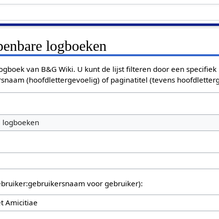
openbare logboeken
ogboek van B&G Wiki. U kunt de lijst filteren door een specifiek
rsnaam (hoofdlettergevoelig) of paginatitel (tevens hoofdletterg
e logboeken
bruiker:gebruikersnaam voor gebruiker):