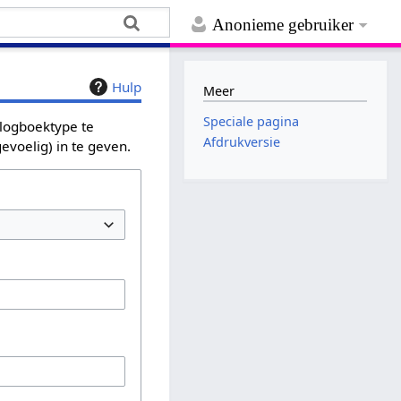
Anonieme gebruiker
Hulp
Meer
Speciale pagina
 logboektype te
Afdrukversie
evoelig) in te geven.