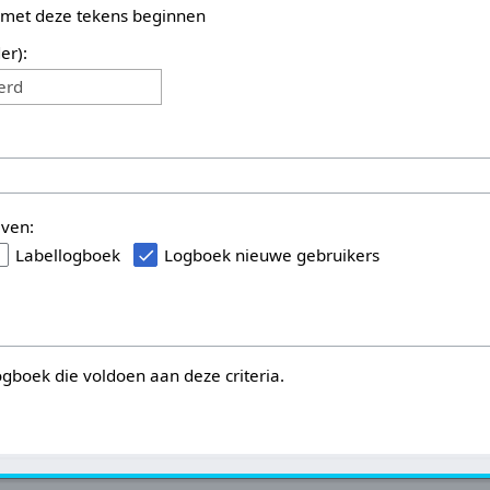
 met deze tekens beginnen
er):
erd
even:
Labellogboek
Logboek nieuwe gebruikers
logboek die voldoen aan deze criteria.