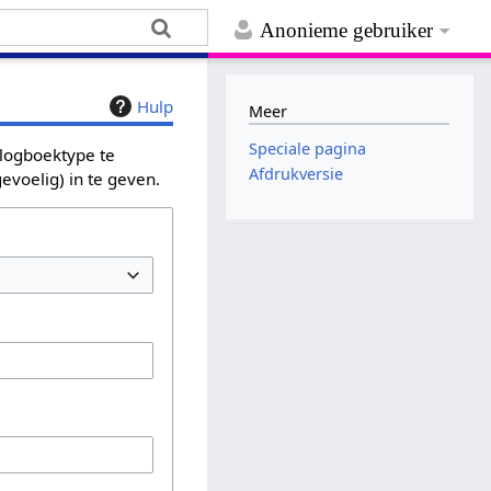
Anonieme gebruiker
Hulp
Meer
Speciale pagina
 logboektype te
Afdrukversie
evoelig) in te geven.