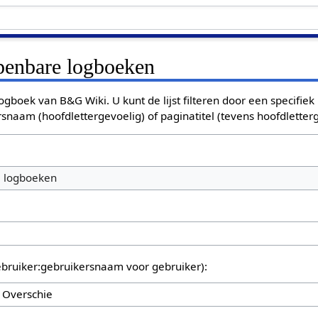
openbare logboeken
ogboek van B&G Wiki. U kunt de lijst filteren door een specifiek
rsnaam (hoofdlettergevoelig) of paginatitel (tevens hoofdletterg
e logboeken
bruiker:gebruikersnaam voor gebruiker):