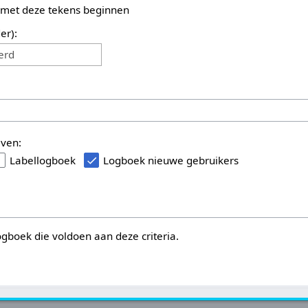
 met deze tekens beginnen
er):
erd
even:
Labellogboek
Logboek nieuwe gebruikers
logboek die voldoen aan deze criteria.