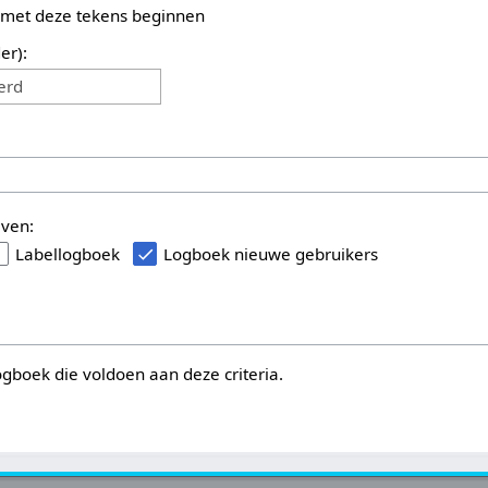
 met deze tekens beginnen
er):
erd
even:
Labellogboek
Logboek nieuwe gebruikers
logboek die voldoen aan deze criteria.