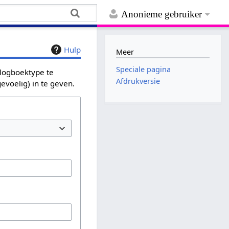
Anonieme gebruiker
Hulp
Meer
Speciale pagina
 logboektype te
Afdrukversie
evoelig) in te geven.