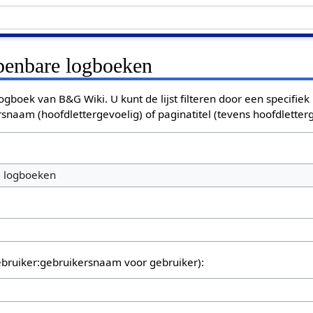
openbare logboeken
ogboek van B&G Wiki. U kunt de lijst filteren door een specifiek
rsnaam (hoofdlettergevoelig) of paginatitel (tevens hoofdletterg
e logboeken
bruiker:gebruikersnaam voor gebruiker):