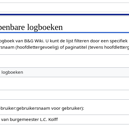
openbare logboeken
ogboek van B&G Wiki. U kunt de lijst filteren door een specifiek
rsnaam (hoofdlettergevoelig) of paginatitel (tevens hoofdletterg
e logboeken
bruiker:gebruikersnaam voor gebruiker):