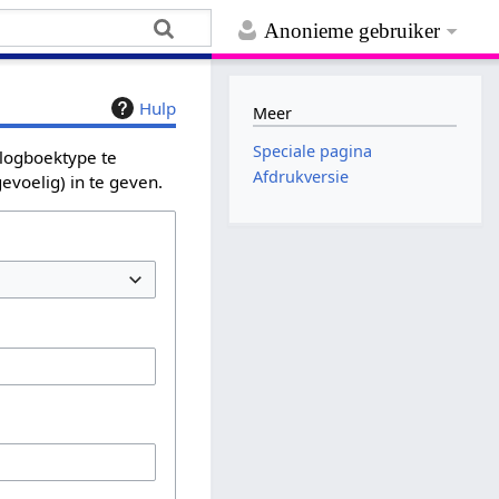
Anonieme gebruiker
Hulp
Meer
Speciale pagina
 logboektype te
Afdrukversie
evoelig) in te geven.