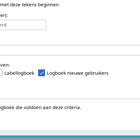
 met deze tekens beginnen
er):
erd
even:
Labellogboek
Logboek nieuwe gebruikers
logboek die voldoen aan deze criteria.