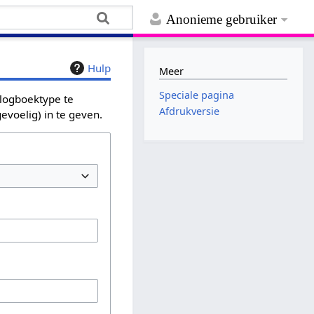
Anonieme gebruiker
Hulp
Meer
Speciale pagina
 logboektype te
Afdrukversie
evoelig) in te geven.