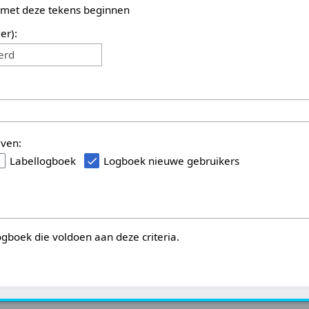
 met deze tekens beginnen
er):
erd
even:
Labellogboek
Logboek nieuwe gebruikers
logboek die voldoen aan deze criteria.