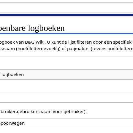
openbare logboeken
ogboek van B&G Wiki. U kunt de lijst filteren door een specifiek
rsnaam (hoofdlettergevoelig) of paginatitel (tevens hoofdletterg
e logboeken
bruiker:gebruikersnaam voor gebruiker):