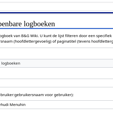
openbare logboeken
ogboek van B&G Wiki. U kunt de lijst filteren door een specifiek
rsnaam (hoofdlettergevoelig) of paginatitel (tevens hoofdletterg
e logboeken
bruiker:gebruikersnaam voor gebruiker):