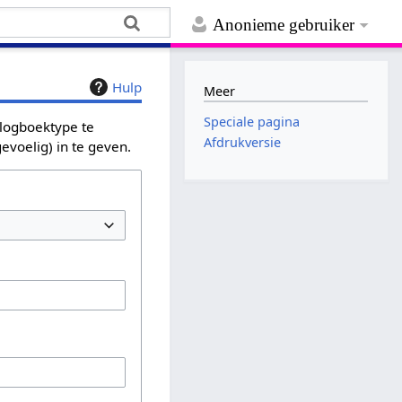
Anonieme gebruiker
Hulp
Meer
Speciale pagina
 logboektype te
Afdrukversie
evoelig) in te geven.