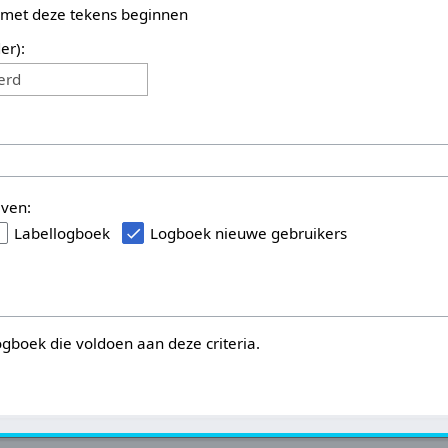
 met deze tekens beginnen
er):
erd
even:
Labellogboek
Logboek nieuwe gebruikers
logboek die voldoen aan deze criteria.