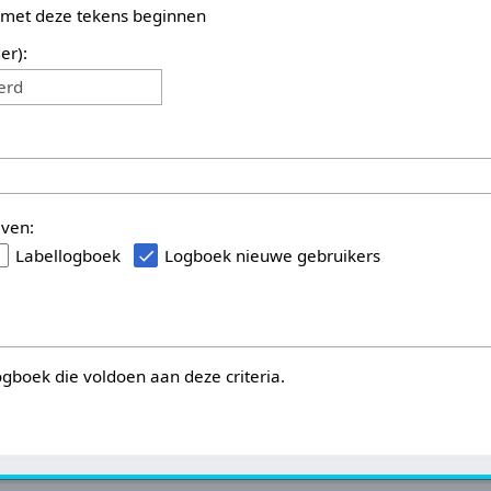
 met deze tekens beginnen
er):
erd
even:
Labellogboek
Logboek nieuwe gebruikers
logboek die voldoen aan deze criteria.