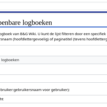
openbare logboeken
ogboek van B&G Wiki. U kunt de lijst filteren door een specifiek
rsnaam (hoofdlettergevoelig) of paginatitel (tevens hoofdletterg
e logboeken
bruiker:gebruikersnaam voor gebruiker):