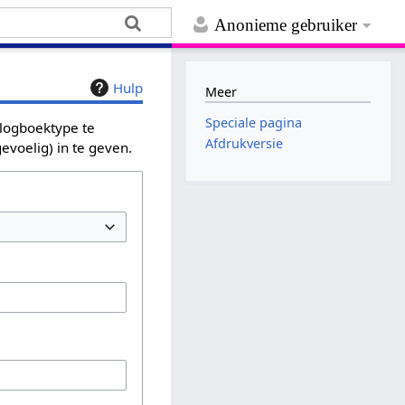
Anonieme gebruiker
Hulp
Meer
Speciale pagina
 logboektype te
Afdrukversie
evoelig) in te geven.