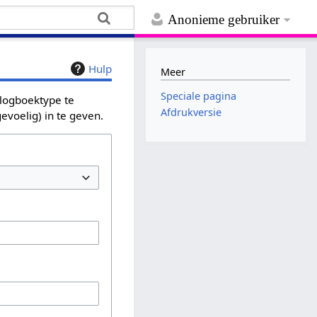
Anonieme gebruiker
Hulp
Meer
Speciale pagina
 logboektype te
Afdrukversie
evoelig) in te geven.