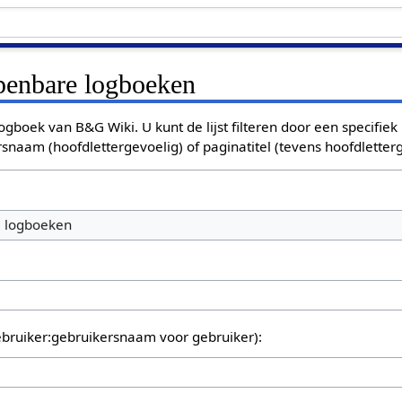
openbare logboeken
ogboek van B&G Wiki. U kunt de lijst filteren door een specifiek
rsnaam (hoofdlettergevoelig) of paginatitel (tevens hoofdletterg
e logboeken
bruiker:gebruikersnaam voor gebruiker):