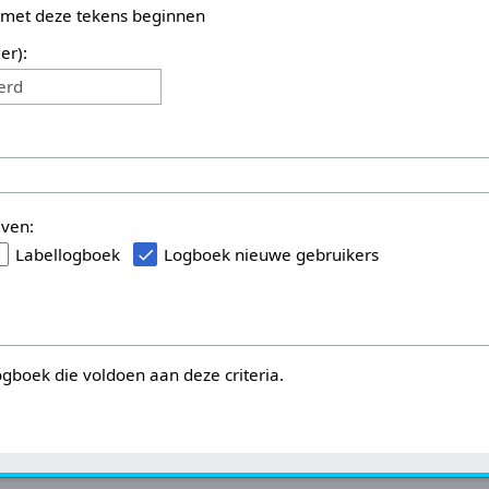
 met deze tekens beginnen
er):
erd
even:
Labellogboek
Logboek nieuwe gebruikers
logboek die voldoen aan deze criteria.