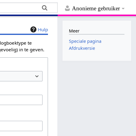
Anonieme gebruiker
Hulp
Meer
Speciale pagina
 logboektype te
Afdrukversie
evoelig) in te geven.