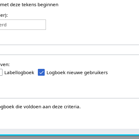
 met deze tekens beginnen
er):
erd
even:
Labellogboek
Logboek nieuwe gebruikers
logboek die voldoen aan deze criteria.