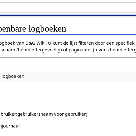
openbare logboeken
ogboek van B&G Wiki. U kunt de lijst filteren door een specifiek
rsnaam (hoofdlettergevoelig) of paginatitel (tevens hoofdletterg
e logboeken
bruiker:gebruikersnaam voor gebruiker):