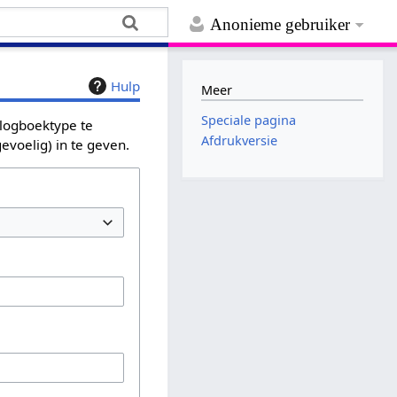
Anonieme gebruiker
Hulp
Meer
Speciale pagina
 logboektype te
Afdrukversie
evoelig) in te geven.