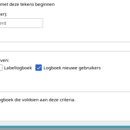
 met deze tekens beginnen
er):
erd
even:
Labellogboek
Logboek nieuwe gebruikers
logboek die voldoen aan deze criteria.