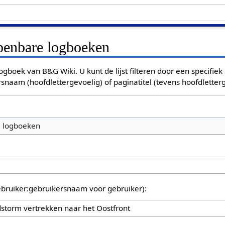
openbare logboeken
ogboek van B&G Wiki. U kunt de lijst filteren door een specifiek
rsnaam (hoofdlettergevoelig) of paginatitel (tevens hoofdletterg
e logboeken
bruiker:gebruikersnaam voor gebruiker):