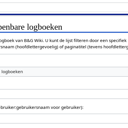
openbare logboeken
ogboek van B&G Wiki. U kunt de lijst filteren door een specifiek
rsnaam (hoofdlettergevoelig) of paginatitel (tevens hoofdletterg
e logboeken
bruiker:gebruikersnaam voor gebruiker):