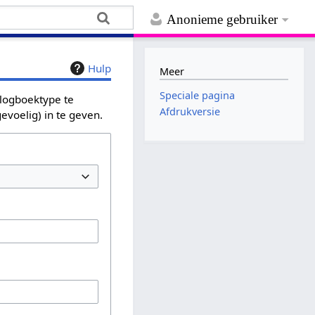
Anonieme gebruiker
Hulp
Meer
Speciale pagina
 logboektype te
Afdrukversie
evoelig) in te geven.