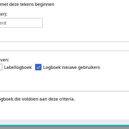
 met deze tekens beginnen
er):
erd
even:
Labellogboek
Logboek nieuwe gebruikers
logboek die voldoen aan deze criteria.