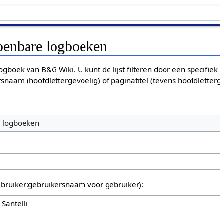
openbare logboeken
ogboek van B&G Wiki. U kunt de lijst filteren door een specifiek
rsnaam (hoofdlettergevoelig) of paginatitel (tevens hoofdletterg
e logboeken
bruiker:gebruikersnaam voor gebruiker):