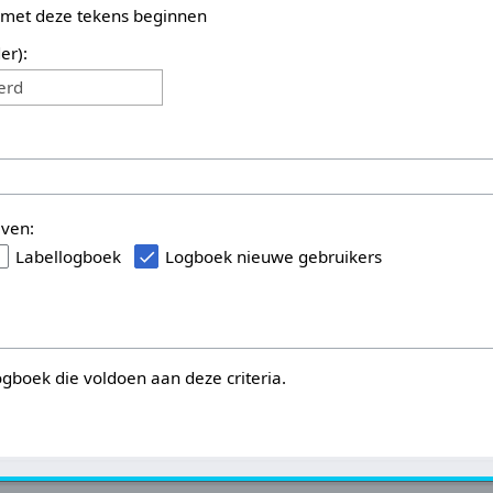
 met deze tekens beginnen
er):
erd
even:
Labellogboek
Logboek nieuwe gebruikers
logboek die voldoen aan deze criteria.