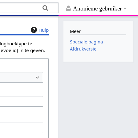
Anonieme gebruiker
Hulp
Meer
Speciale pagina
 logboektype te
Afdrukversie
evoelig) in te geven.