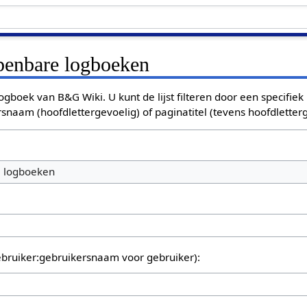
openbare logboeken
ogboek van B&G Wiki. U kunt de lijst filteren door een specifiek
rsnaam (hoofdlettergevoelig) of paginatitel (tevens hoofdletterg
e logboeken
bruiker:gebruikersnaam voor gebruiker):