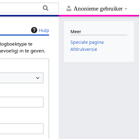
Anonieme gebruiker
Hulp
Meer
Speciale pagina
 logboektype te
Afdrukversie
evoelig) in te geven.