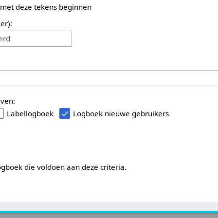
 met deze tekens beginnen
er):
erd
even:
Labellogboek
Logboek nieuwe gebruikers
logboek die voldoen aan deze criteria.