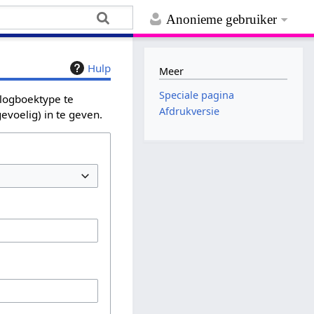
Anonieme gebruiker
Hulp
Meer
Speciale pagina
 logboektype te
Afdrukversie
evoelig) in te geven.