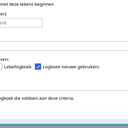
 met deze tekens beginnen
er):
erd
even:
Labellogboek
Logboek nieuwe gebruikers
logboek die voldoen aan deze criteria.