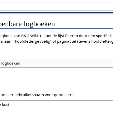
openbare logboeken
ogboek van B&G Wiki. U kunt de lijst filteren door een specifiek
rsnaam (hoofdlettergevoelig) of paginatitel (tevens hoofdletterg
e logboeken
bruiker:gebruikersnaam voor gebruiker):