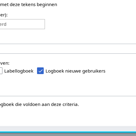
 met deze tekens beginnen
er):
erd
even:
Labellogboek
Logboek nieuwe gebruikers
logboek die voldoen aan deze criteria.