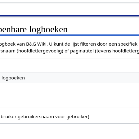
openbare logboeken
ogboek van B&G Wiki. U kunt de lijst filteren door een specifiek
rsnaam (hoofdlettergevoelig) of paginatitel (tevens hoofdletterg
e logboeken
bruiker:gebruikersnaam voor gebruiker):