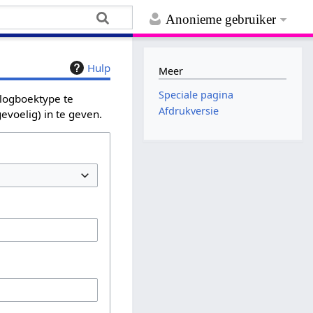
Anonieme gebruiker
Hulp
Meer
Speciale pagina
 logboektype te
Afdrukversie
evoelig) in te geven.