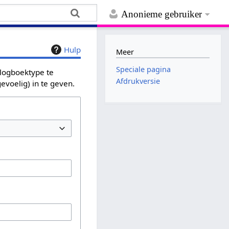
Anonieme gebruiker
Hulp
Meer
Speciale pagina
 logboektype te
Afdrukversie
evoelig) in te geven.