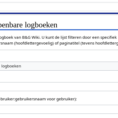
openbare logboeken
ogboek van B&G Wiki. U kunt de lijst filteren door een specifiek
rsnaam (hoofdlettergevoelig) of paginatitel (tevens hoofdletterg
e logboeken
bruiker:gebruikersnaam voor gebruiker):