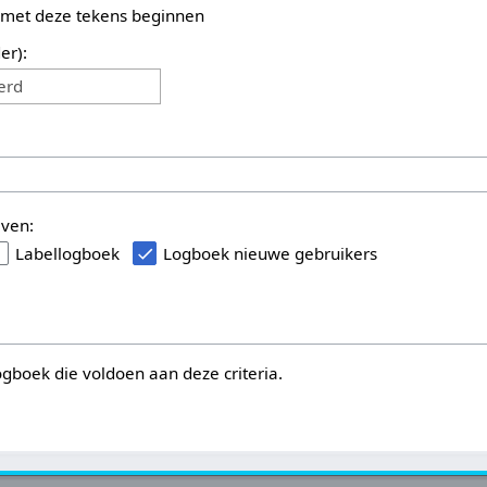
 met deze tekens beginnen
er):
erd
even:
Labellogboek
Logboek nieuwe gebruikers
logboek die voldoen aan deze criteria.