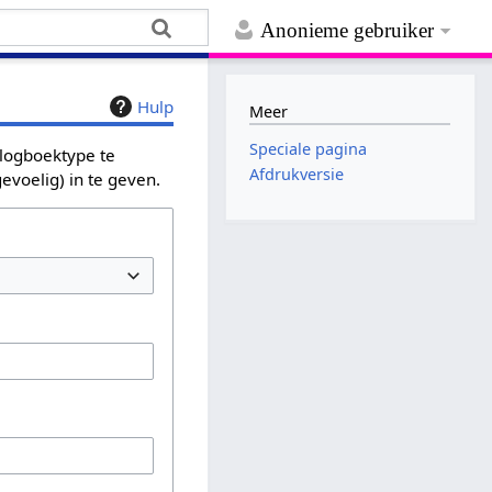
Anonieme gebruiker
Hulp
Meer
Speciale pagina
 logboektype te
Afdrukversie
evoelig) in te geven.