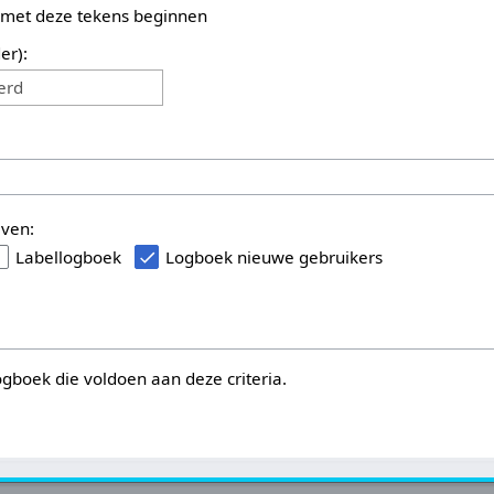
 met deze tekens beginnen
er):
erd
even:
Labellogboek
Logboek nieuwe gebruikers
logboek die voldoen aan deze criteria.