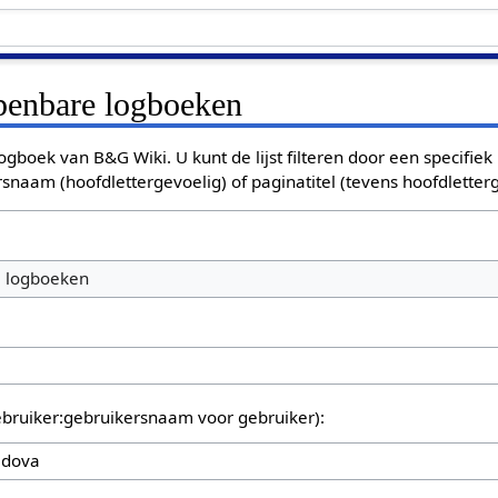
openbare logboeken
ogboek van B&G Wiki. U kunt de lijst filteren door een specifiek
rsnaam (hoofdlettergevoelig) of paginatitel (tevens hoofdletterg
e logboeken
bruiker:gebruikersnaam voor gebruiker):