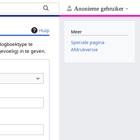
Anonieme gebruiker
Hulp
Meer
Speciale pagina
 logboektype te
Afdrukversie
evoelig) in te geven.