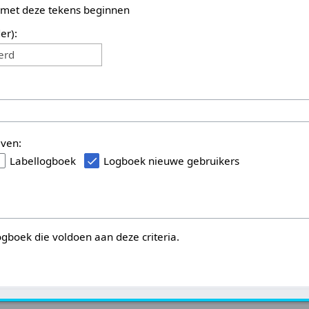
 met deze tekens beginnen
er):
erd
even:
Labellogboek
Logboek nieuwe gebruikers
logboek die voldoen aan deze criteria.