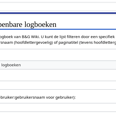
openbare logboeken
ogboek van B&G Wiki. U kunt de lijst filteren door een specifiek
rsnaam (hoofdlettergevoelig) of paginatitel (tevens hoofdletterg
e logboeken
bruiker:gebruikersnaam voor gebruiker):