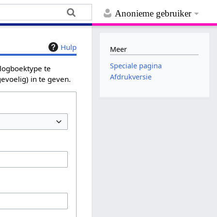
Anonieme gebruiker
Hulp
Meer
Speciale pagina
 logboektype te
Afdrukversie
evoelig) in te geven.