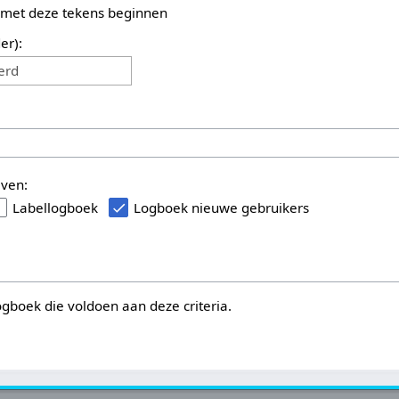
 met deze tekens beginnen
er):
erd
even:
Labellogboek
Logboek nieuwe gebruikers
logboek die voldoen aan deze criteria.