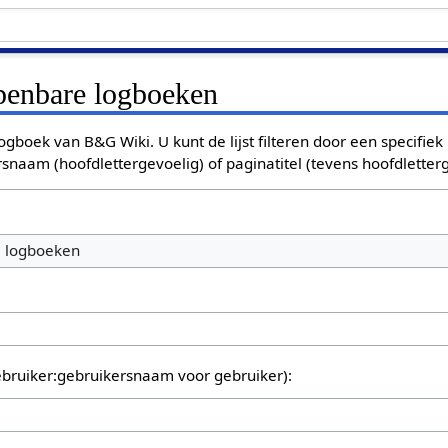
openbare logboeken
ogboek van B&G Wiki. U kunt de lijst filteren door een specifiek
rsnaam (hoofdlettergevoelig) of paginatitel (tevens hoofdletterg
e logboeken
bruiker:gebruikersnaam voor gebruiker):