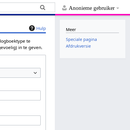
Anonieme gebruiker
Hulp
Meer
Speciale pagina
 logboektype te
Afdrukversie
evoelig) in te geven.