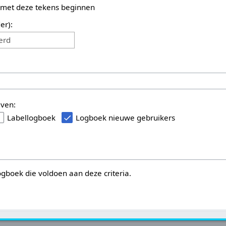
 met deze tekens beginnen
er):
erd
even:
Labellogboek
Logboek nieuwe gebruikers
logboek die voldoen aan deze criteria.