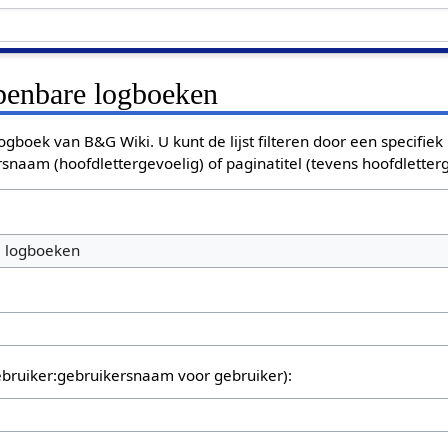
openbare logboeken
ogboek van B&G Wiki. U kunt de lijst filteren door een specifiek
rsnaam (hoofdlettergevoelig) of paginatitel (tevens hoofdletterg
e logboeken
bruiker:gebruikersnaam voor gebruiker):