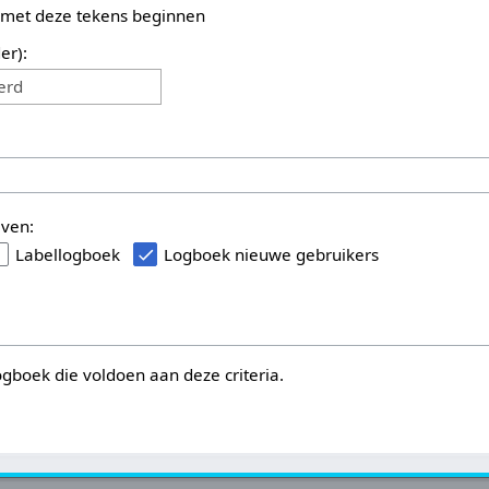
 met deze tekens beginnen
er):
erd
even:
Labellogboek
Logboek nieuwe gebruikers
logboek die voldoen aan deze criteria.