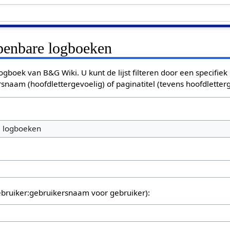
openbare logboeken
ogboek van B&G Wiki. U kunt de lijst filteren door een specifiek
rsnaam (hoofdlettergevoelig) of paginatitel (tevens hoofdletterg
e logboeken
bruiker:gebruikersnaam voor gebruiker):