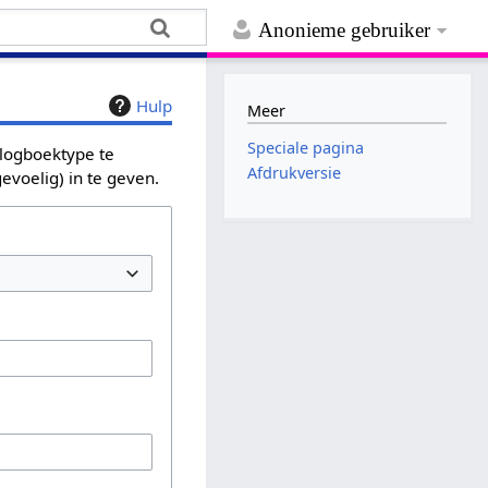
Anonieme gebruiker
Hulp
Meer
Speciale pagina
 logboektype te
Afdrukversie
evoelig) in te geven.