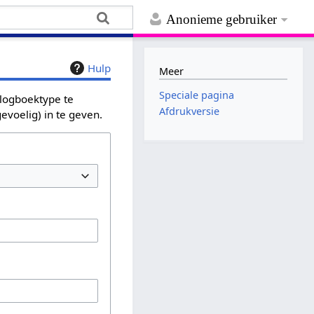
Anonieme gebruiker
Hulp
Meer
Speciale pagina
 logboektype te
Afdrukversie
evoelig) in te geven.