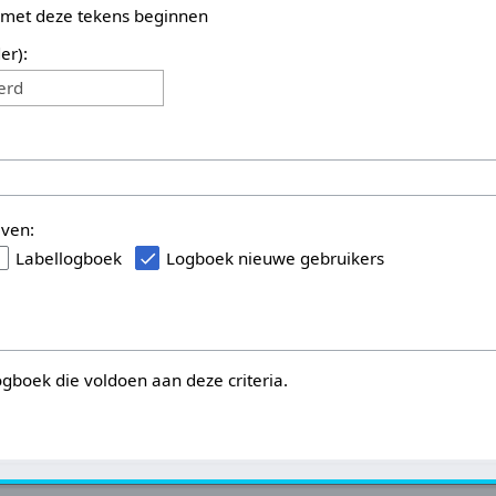
 met deze tekens beginnen
er):
erd
even:
Labellogboek
Logboek nieuwe gebruikers
logboek die voldoen aan deze criteria.