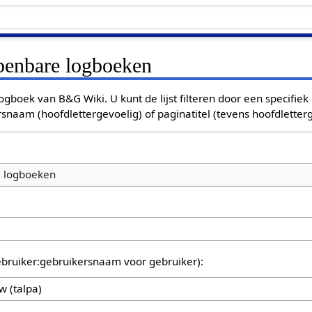
openbare logboeken
ogboek van B&G Wiki. U kunt de lijst filteren door een specifiek
rsnaam (hoofdlettergevoelig) of paginatitel (tevens hoofdletterg
e logboeken
bruiker:gebruikersnaam voor gebruiker):