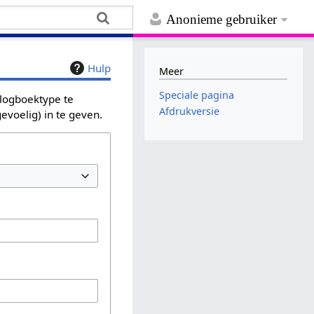
Anonieme gebruiker
Hulp
Meer
Speciale pagina
 logboektype te
Afdrukversie
evoelig) in te geven.