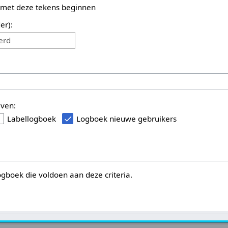
 met deze tekens beginnen
er):
erd
even:
Labellogboek
Logboek nieuwe gebruikers
logboek die voldoen aan deze criteria.