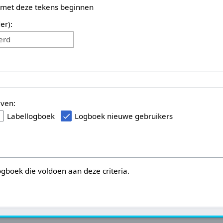
 met deze tekens beginnen
er):
erd
even:
Labellogboek
Logboek nieuwe gebruikers
logboek die voldoen aan deze criteria.