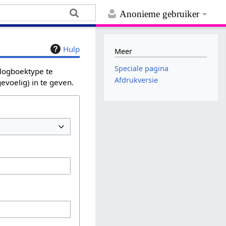
Anonieme gebruiker
Hulp
Meer
Speciale pagina
 logboektype te
Afdrukversie
evoelig) in te geven.