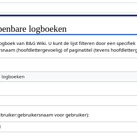
openbare logboeken
ogboek van B&G Wiki. U kunt de lijst filteren door een specifiek
rsnaam (hoofdlettergevoelig) of paginatitel (tevens hoofdletterg
e logboeken
bruiker:gebruikersnaam voor gebruiker):