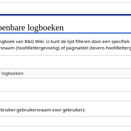
openbare logboeken
ogboek van B&G Wiki. U kunt de lijst filteren door een specifiek
rsnaam (hoofdlettergevoelig) of paginatitel (tevens hoofdletterg
e logboeken
bruiker:gebruikersnaam voor gebruiker):