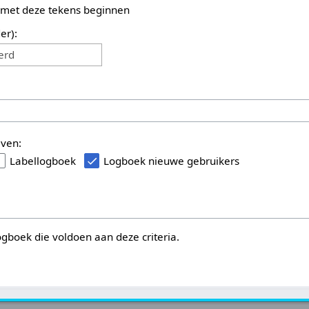
 met deze tekens beginnen
er):
erd
even:
Labellogboek
Logboek nieuwe gebruikers
logboek die voldoen aan deze criteria.