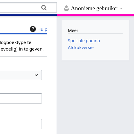
Anonieme gebruiker
Hulp
Meer
Speciale pagina
 logboektype te
Afdrukversie
evoelig) in te geven.