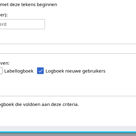
 met deze tekens beginnen
er):
erd
even:
Labellogboek
Logboek nieuwe gebruikers
logboek die voldoen aan deze criteria.