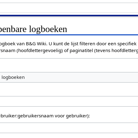
openbare logboeken
ogboek van B&G Wiki. U kunt de lijst filteren door een specifiek
rsnaam (hoofdlettergevoelig) of paginatitel (tevens hoofdletterg
e logboeken
bruiker:gebruikersnaam voor gebruiker):