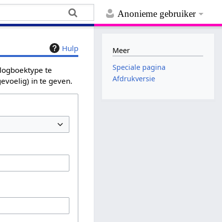
Anonieme gebruiker
Hulp
Meer
Speciale pagina
 logboektype te
Afdrukversie
evoelig) in te geven.