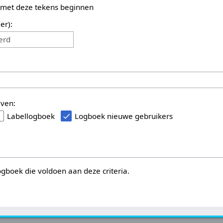
 met deze tekens beginnen
er):
erd
even:
Labellogboek
Logboek nieuwe gebruikers
logboek die voldoen aan deze criteria.