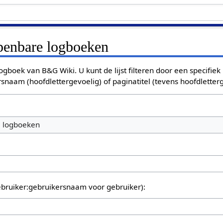
openbare logboeken
ogboek van B&G Wiki. U kunt de lijst filteren door een specifiek
rsnaam (hoofdlettergevoelig) of paginatitel (tevens hoofdletterg
e logboeken
bruiker:gebruikersnaam voor gebruiker):