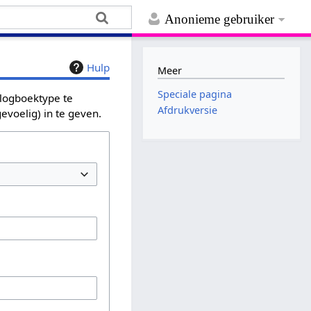
Anonieme gebruiker
Hulp
Meer
Speciale pagina
 logboektype te
Afdrukversie
evoelig) in te geven.