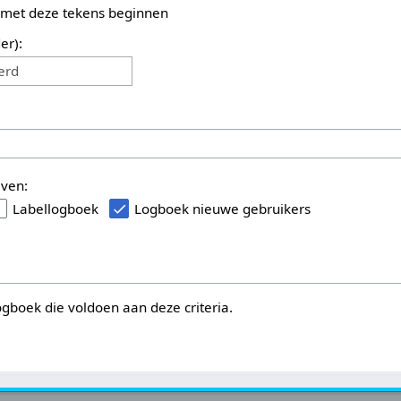
 met deze tekens beginnen
er):
erd
even:
Labellogboek
Logboek nieuwe gebruikers
logboek die voldoen aan deze criteria.