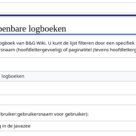
openbare logboeken
ogboek van B&G Wiki. U kunt de lijst filteren door een specifiek
rsnaam (hoofdlettergevoelig) of paginatitel (tevens hoofdletterg
e logboeken
bruiker:gebruikersnaam voor gebruiker):