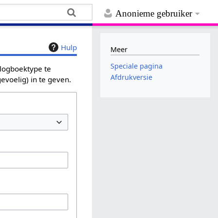
Anonieme gebruiker
Hulp
Meer
Speciale pagina
 logboektype te
Afdrukversie
evoelig) in te geven.