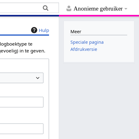
Anonieme gebruiker
Hulp
Meer
Speciale pagina
 logboektype te
Afdrukversie
evoelig) in te geven.