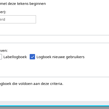
 met deze tekens beginnen
er):
erd
even:
Labellogboek
Logboek nieuwe gebruikers
logboek die voldoen aan deze criteria.