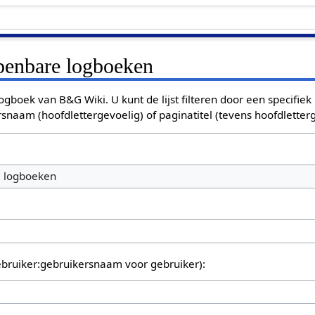
openbare logboeken
ogboek van B&G Wiki. U kunt de lijst filteren door een specifiek
rsnaam (hoofdlettergevoelig) of paginatitel (tevens hoofdletterg
e logboeken
bruiker:gebruikersnaam voor gebruiker):