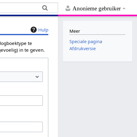
Anonieme gebruiker
Hulp
Meer
Speciale pagina
 logboektype te
Afdrukversie
evoelig) in te geven.