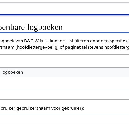
openbare logboeken
ogboek van B&G Wiki. U kunt de lijst filteren door een specifiek
rsnaam (hoofdlettergevoelig) of paginatitel (tevens hoofdletterg
e logboeken
bruiker:gebruikersnaam voor gebruiker):