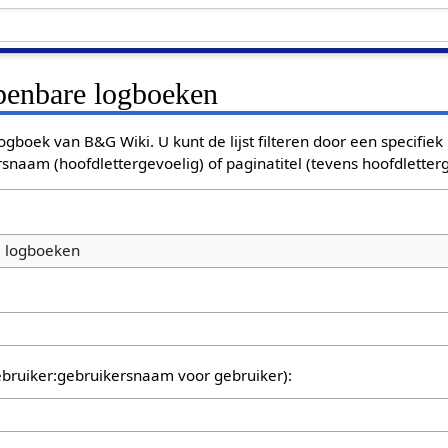
openbare logboeken
ogboek van B&G Wiki. U kunt de lijst filteren door een specifiek
rsnaam (hoofdlettergevoelig) of paginatitel (tevens hoofdletterg
e logboeken
bruiker:gebruikersnaam voor gebruiker):