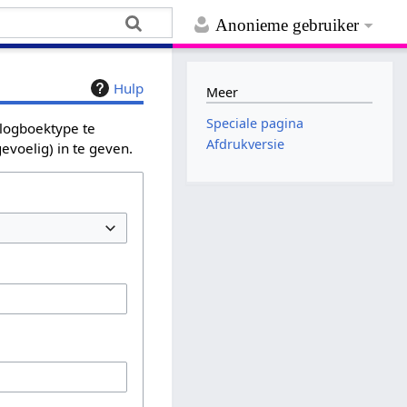
Anonieme gebruiker
Hulp
Meer
Speciale pagina
 logboektype te
Afdrukversie
evoelig) in te geven.