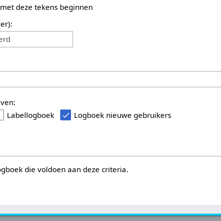
 met deze tekens beginnen
er):
erd
even:
Labellogboek
Logboek nieuwe gebruikers
logboek die voldoen aan deze criteria.