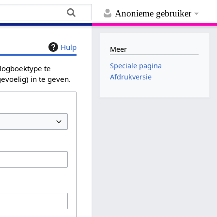
Anonieme gebruiker
Hulp
Meer
Speciale pagina
 logboektype te
Afdrukversie
evoelig) in te geven.