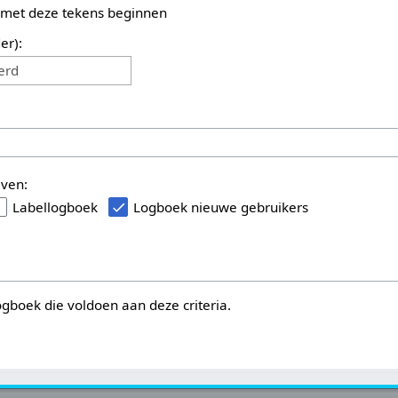
 met deze tekens beginnen
er):
erd
even:
Labellogboek
Logboek nieuwe gebruikers
logboek die voldoen aan deze criteria.