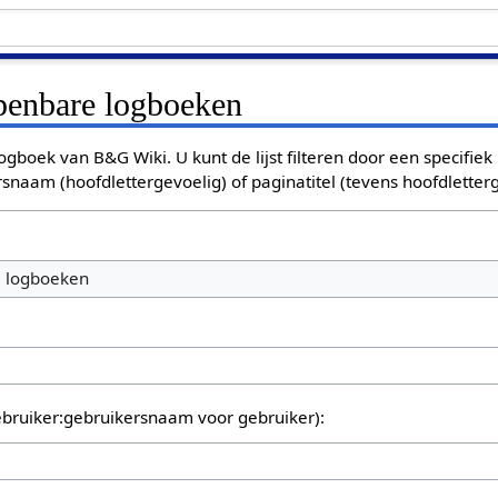
openbare logboeken
ogboek van B&G Wiki. U kunt de lijst filteren door een specifiek
rsnaam (hoofdlettergevoelig) of paginatitel (tevens hoofdletterg
e logboeken
bruiker:gebruikersnaam voor gebruiker):