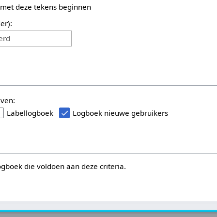
 met deze tekens beginnen
er):
erd
even:
Labellogboek
Logboek nieuwe gebruikers
logboek die voldoen aan deze criteria.