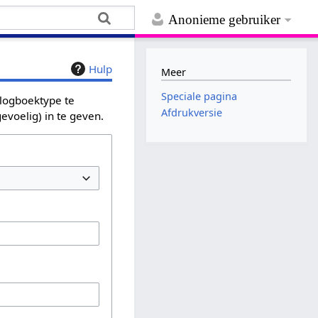
Anonieme gebruiker
Hulp
Meer
Speciale pagina
 logboektype te
Afdrukversie
evoelig) in te geven.