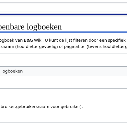
openbare logboeken
ogboek van B&G Wiki. U kunt de lijst filteren door een specifiek
rsnaam (hoofdlettergevoelig) of paginatitel (tevens hoofdletterg
e logboeken
bruiker:gebruikersnaam voor gebruiker):