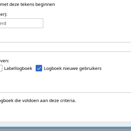
 met deze tekens beginnen
er):
erd
even:
Labellogboek
Logboek nieuwe gebruikers
logboek die voldoen aan deze criteria.