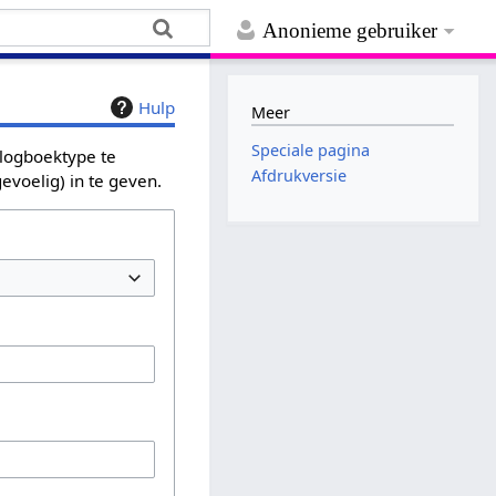
Anonieme gebruiker
Hulp
Meer
Speciale pagina
 logboektype te
Afdrukversie
evoelig) in te geven.