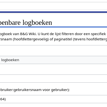
openbare logboeken
ogboek van B&G Wiki. U kunt de lijst filteren door een specifiek
rsnaam (hoofdlettergevoelig) of paginatitel (tevens hoofdletterg
e logboeken
bruiker:gebruikersnaam voor gebruiker):