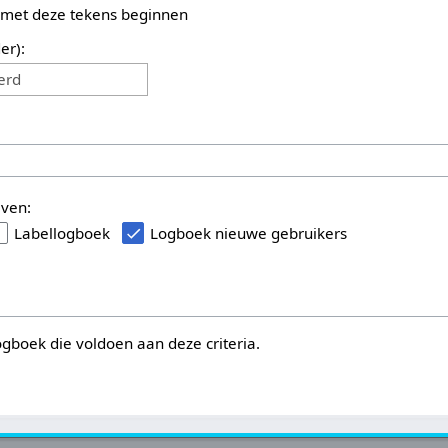
 met deze tekens beginnen
er):
erd
even:
Labellogboek
Logboek nieuwe gebruikers
logboek die voldoen aan deze criteria.