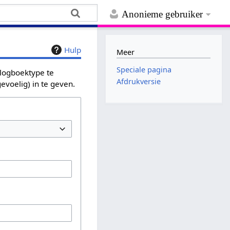
Anonieme gebruiker
Hulp
Meer
Speciale pagina
 logboektype te
Afdrukversie
evoelig) in te geven.