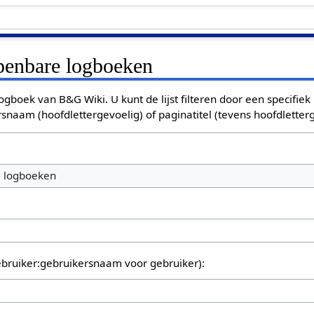
openbare logboeken
ogboek van B&G Wiki. U kunt de lijst filteren door een specifiek
rsnaam (hoofdlettergevoelig) of paginatitel (tevens hoofdletterg
e logboeken
bruiker:gebruikersnaam voor gebruiker):