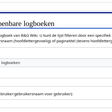
openbare logboeken
ogboek van B&G Wiki. U kunt de lijst filteren door een specifiek
rsnaam (hoofdlettergevoelig) of paginatitel (tevens hoofdletterg
e logboeken
bruiker:gebruikersnaam voor gebruiker):