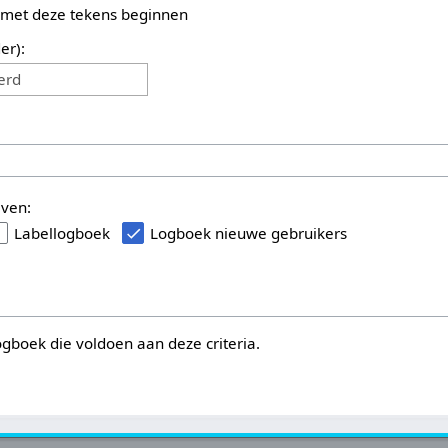
 met deze tekens beginnen
er):
erd
even:
Labellogboek
Logboek nieuwe gebruikers
logboek die voldoen aan deze criteria.