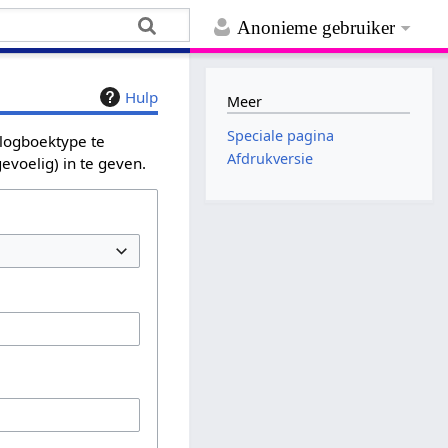
Anonieme gebruiker
Hulp
Meer
Speciale pagina
 logboektype te
Afdrukversie
evoelig) in te geven.