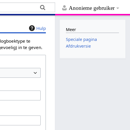
Anonieme gebruiker
Hulp
Meer
Speciale pagina
 logboektype te
Afdrukversie
evoelig) in te geven.