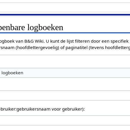
openbare logboeken
ogboek van B&G Wiki. U kunt de lijst filteren door een specifiek
rsnaam (hoofdlettergevoelig) of paginatitel (tevens hoofdletterg
e logboeken
bruiker:gebruikersnaam voor gebruiker):