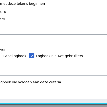
 met deze tekens beginnen
er):
erd
even:
Labellogboek
Logboek nieuwe gebruikers
logboek die voldoen aan deze criteria.