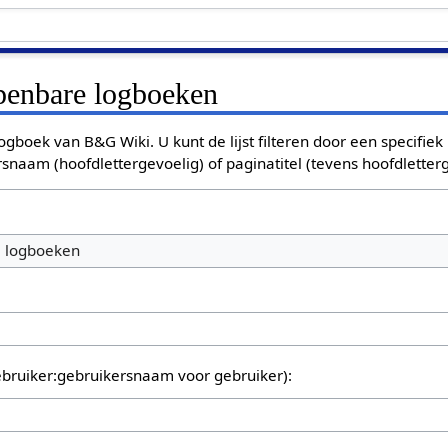
openbare logboeken
ogboek van B&G Wiki. U kunt de lijst filteren door een specifiek
rsnaam (hoofdlettergevoelig) of paginatitel (tevens hoofdletterg
e logboeken
bruiker:gebruikersnaam voor gebruiker):