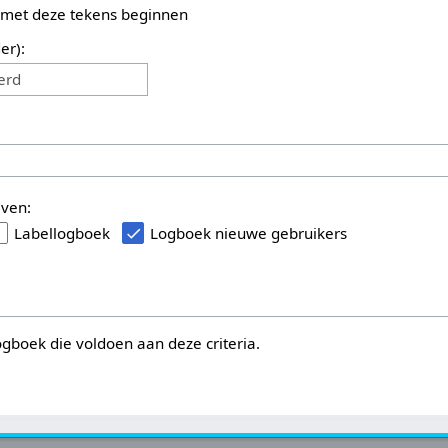
 met deze tekens beginnen
er):
erd
even:
Labellogboek
Logboek nieuwe gebruikers
logboek die voldoen aan deze criteria.