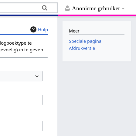
Anonieme gebruiker
Hulp
Meer
Speciale pagina
 logboektype te
Afdrukversie
evoelig) in te geven.