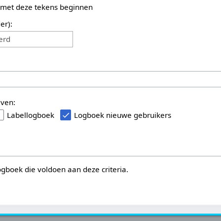
 met deze tekens beginnen
er):
erd
even:
Labellogboek
Logboek nieuwe gebruikers
logboek die voldoen aan deze criteria.