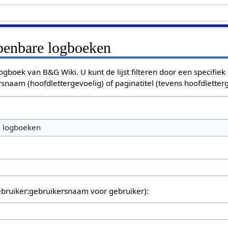
openbare logboeken
ogboek van B&G Wiki. U kunt de lijst filteren door een specifiek
rsnaam (hoofdlettergevoelig) of paginatitel (tevens hoofdletterg
e logboeken
bruiker:gebruikersnaam voor gebruiker):