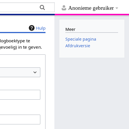
Anonieme gebruiker
Hulp
Meer
Speciale pagina
 logboektype te
Afdrukversie
evoelig) in te geven.