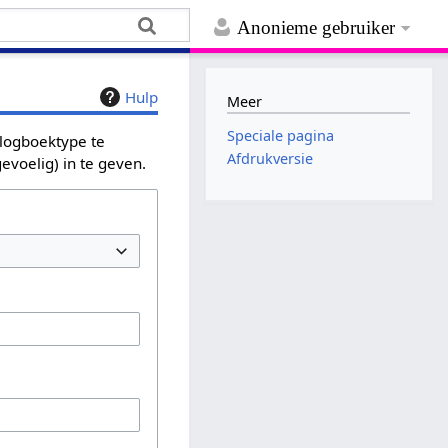
Anonieme gebruiker
Hulp
Meer
Speciale pagina
 logboektype te
Afdrukversie
evoelig) in te geven.