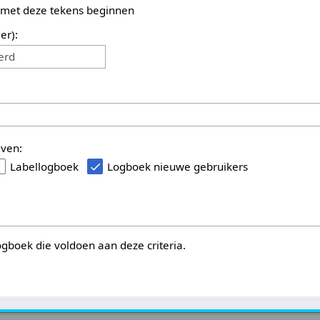
 met deze tekens beginnen
er):
erd
even:
Labellogboek
Logboek nieuwe gebruikers
logboek die voldoen aan deze criteria.