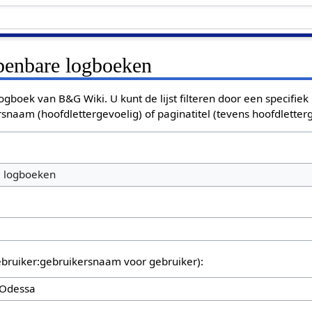
openbare logboeken
ogboek van B&G Wiki. U kunt de lijst filteren door een specifiek
rsnaam (hoofdlettergevoelig) of paginatitel (tevens hoofdletterg
e logboeken
bruiker:gebruikersnaam voor gebruiker):