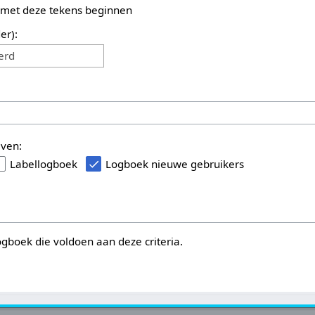
 met deze tekens beginnen
er):
erd
even:
Labellogboek
Logboek nieuwe gebruikers
logboek die voldoen aan deze criteria.