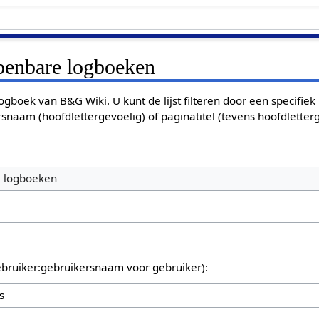
openbare logboeken
ogboek van B&G Wiki. U kunt de lijst filteren door een specifiek
rsnaam (hoofdlettergevoelig) of paginatitel (tevens hoofdletterg
e logboeken
bruiker:gebruikersnaam voor gebruiker):