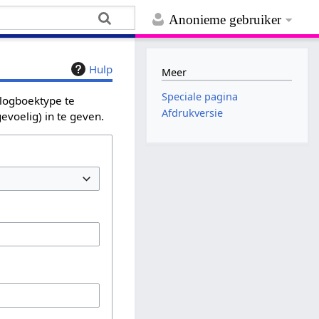
Anonieme gebruiker
Hulp
Meer
Speciale pagina
 logboektype te
Afdrukversie
evoelig) in te geven.