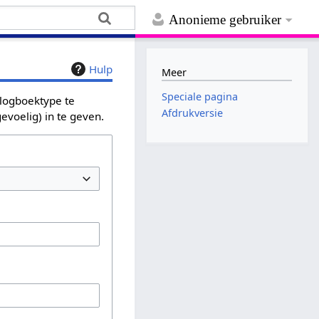
Anonieme gebruiker
Hulp
Meer
Speciale pagina
 logboektype te
Afdrukversie
evoelig) in te geven.