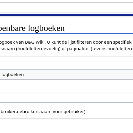
openbare logboeken
ogboek van B&G Wiki. U kunt de lijst filteren door een specifiek
rsnaam (hoofdlettergevoelig) of paginatitel (tevens hoofdletterg
e logboeken
bruiker:gebruikersnaam voor gebruiker):