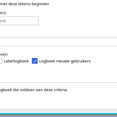
 met deze tekens beginnen
er):
erd
even:
Labellogboek
Logboek nieuwe gebruikers
logboek die voldoen aan deze criteria.