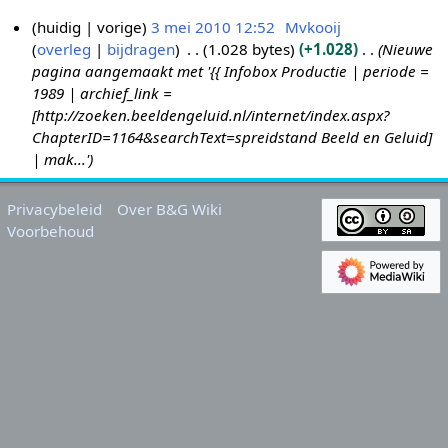
huidig
vorige
3 mei 2010 12:52
Mvkooij
overleg
bijdragen
1.028 bytes
+1.028
Nieuwe
3
pagina aangemaakt met '{{ Infobox Productie | periode =
m
1989 | archief_link =
e
[http://zoeken.beeldengeluid.nl/internet/index.aspx?
i
ChapterID=1164&searchText=spreidstand Beeld en Geluid]
2
| mak...'
0
1
Privacybeleid
Over B&G Wiki
0
Voorbehoud