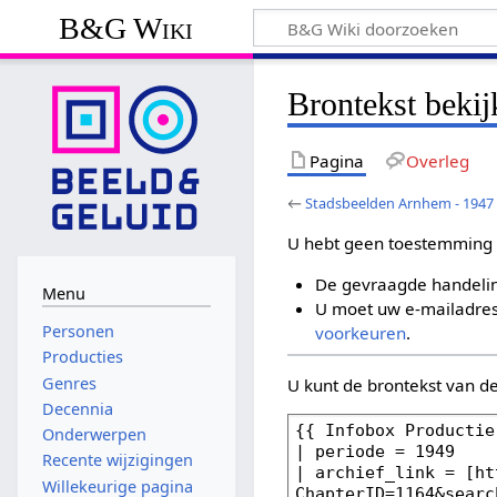
B&G Wiki
Brontekst beki
Pagina
Overleg
←
Stadsbeelden Arnhem - 1947
U hebt geen toestemming 
De gevraagde handelin
Menu
U moet uw e-mailadres 
Personen
voorkeuren
.
Producties
Genres
U kunt de brontekst van d
Decennia
Onderwerpen
Recente wijzigingen
Willekeurige pagina